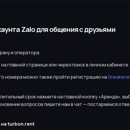
аунта Zalo для общения с друзьями
рану и оператора.
» на главной странице или через поиск в личном кабинете.
о номера можно также пройти регистрацию на
Sneakersn
лительный срок нажмите на главной кнопку «Аренда», вы
икновении вопросов пишите нам в чат — постараемся отв
на turbon.rent