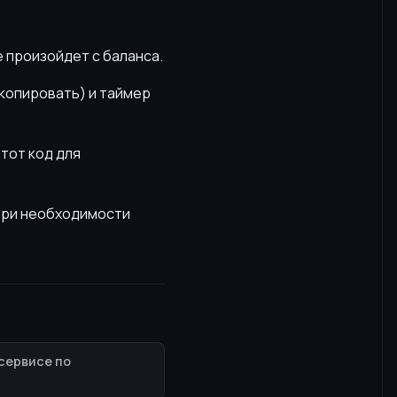
е произойдет с баланса.
скопировать) и таймер
этот код для
 При необходимости
сервисе по