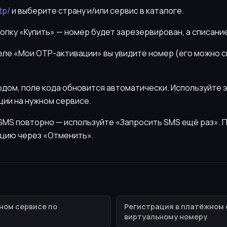
tp/
и выберите страну и/или сервис в каталоге.
нопку «Купить» — номер будет зарезервирован, а списани
деле «Мои OTP-активации» вы увидите номер (его можно 
кодом, поле кода обновится автоматически. Используйте 
ии на нужном сервисе.
ь SMS повторно — используйте «Запросить SMS ещё раз».
цию через «Отменить».
ном сервисе по
Регистрация в платёжном 
виртуальному номеру