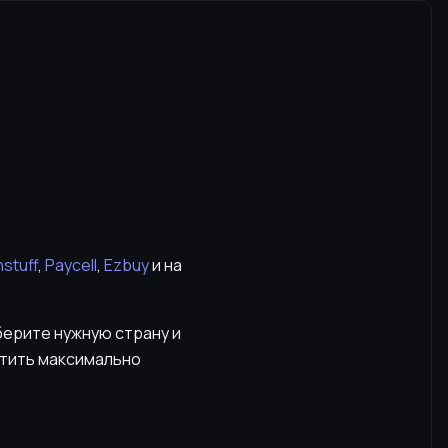
stuff
,
Paycell
,
Ezbuy
и на
берите нужную страну и
етить максимально