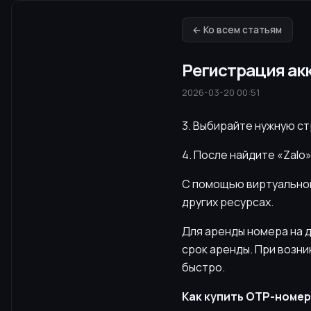
← Ко всем статьям
Регистрация акк
2026-03-20 00:51
3. Выбирайте нужную ст
4. После найдите «Zalo
С помощью виртуальног
других ресурсах.
Для аренды номера на д
срок аренды. При возн
быстро.
Как купить OTP-номер 