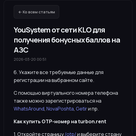
← Ко всем статьям
YouSystem от сети KLO для
получения бонусных баллов на
АЗС
2026-03-20 00:51
6. Укажите все требуемые данные для
регистрации на выбранном сайте.
С помощью виртуального номера телефона
также можно зарегистрироваться на
WhatsAround
,
NovaPoshta
,
Getir
и пр.
Как купить OTP-номер на turbon.rent
1. Откройте страницу
/otp/
и выберите страну