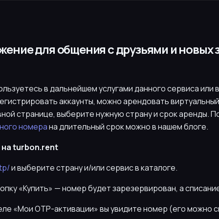
ложение для общения с друзьями и новых
пользуетесь в дальнейшем услугами данного сервиса или 
егистрировать аккаунты, можно арендовать виртуальный
вной странице, выберите нужную страну и срок аренды. 
ного номера
на длительный срок можно в нашем блоге.
на turbon.rent
tp/
и выберите страну и/или сервис в каталоге.
нопку «Купить» — номер будет зарезервирован, а списани
деле «Мои OTP-активации» вы увидите номер (его можно 