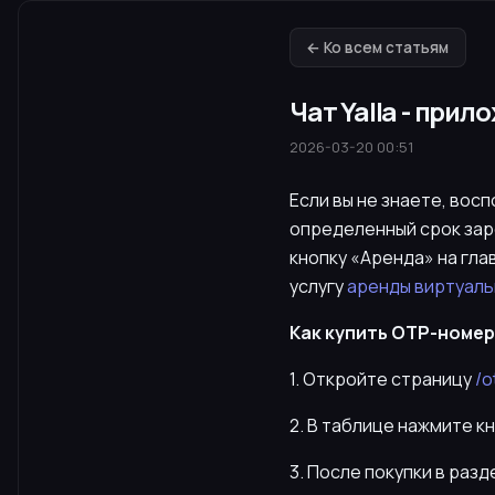
← Ко всем статьям
Чат Yalla - при
2026-03-20 00:51
Если вы не знаете, вос
определенный срок зар
кнопку «Аренда» на гла
услугу
аренды виртуаль
Как купить OTP-номер 
1. Откройте страницу
/o
2. В таблице нажмите к
3. После покупки в раз