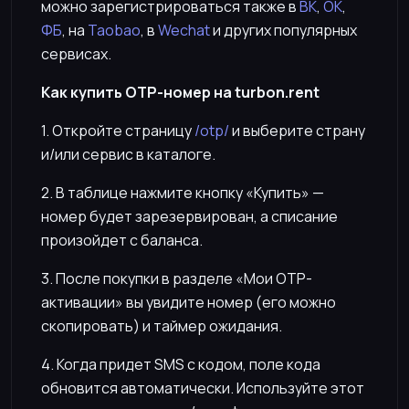
можно зарегистрироваться также в
ВК
,
ОК
,
ФБ
, на
Taobao
, в
Wechat
и других популярных
сервисах.
Как купить OTP-номер на turbon.rent
1. Откройте страницу
/otp/
и выберите страну
и/или сервис в каталоге.
2. В таблице нажмите кнопку «Купить» —
номер будет зарезервирован, а списание
произойдет с баланса.
3. После покупки в разделе «Мои OTP-
активации» вы увидите номер (его можно
скопировать) и таймер ожидания.
4. Когда придет SMS с кодом, поле кода
обновится автоматически. Используйте этот