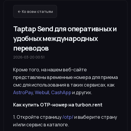
← Ко всем статьям
Taptap Send для оперативных и
удобных международных
переводов
2026-03-20 00:51
Кроме того, на нашем веб-сайте
представлены временные номера для приема
смс для использования в таких сервисах, как
AstroPay
,
Webull
,
CashApp
и других.
Как купить OTP-номер на turbon.rent
1. Откройте страницу
/otp/
и выберите страну
и/или сервис в каталоге.