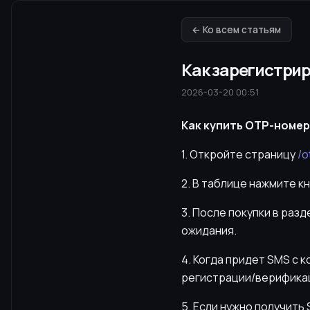
← Ко всем статьям
Как зарегистрир
2026-03-20 00:51
Как купить OTP-номер 
1. Откройте страницу
/o
2. В таблице нажмите к
3. После покупки в раз
ожидания.
4. Когда придет SMS с 
регистрации/верификац
5. Если нужно получит