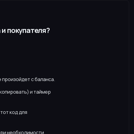
 и покупателя?
е произойдет с баланса.
скопировать) и таймер
этот код для
 При необходимости