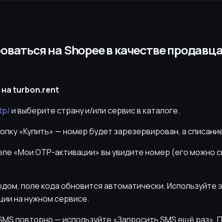
оваться на Shopee в качестве продавца
на turbon.rent
tp/
и выберите страну и/или сервис в каталоге.
нопку «Купить» — номер будет зарезервирован, а списани
деле «Мои OTP-активации» вы увидите номер (его можно 
кодом, поле кода обновится автоматически. Используйте 
ии на нужном сервисе.
ь SMS повторно — используйте «Запросить SMS ещё раз».