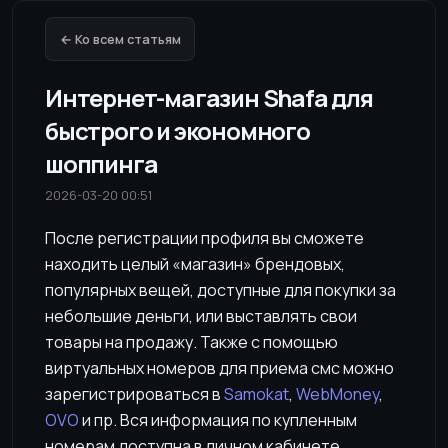
← Ко всем статьям
Интернет-магазин Shafa для
быстрого и экономного
шоппинга
2026-03-20 00:51
После регистрации профиля вы сможете
находить целый «магазин» брендовых,
популярных вещей, доступные для покупки за
небольшие деньги, или выставлять свои
товары на продажу. Также с помощью
виртуальных номеров для приема смс можно
зарегистрироваться в
Samokat
,
WebMoney
,
OVO
и пр. Вся информация по купленным
номерам доступна в личном кабинете.