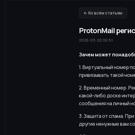
← Ко всем статьям
ProtonMail реги
2026-03-20 00:51
Зачем может понадоб
1. Виртуальный номер п
привязывать такой номе
2. Временный номер. Ре
какой-либо доске интер
сообщения на личный н
3. Защита от спама. Пр
другие ненужные вам с