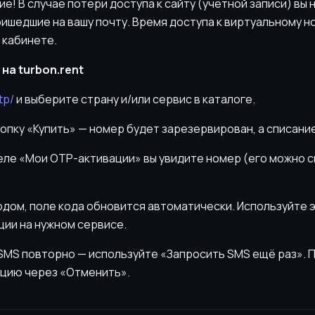
! В случае потери доступа к сайту (учетной записи) вы 
ишедшие на вашу почту. Время доступа к виртуальному н
 кабинете.
на turbon.rent
tp/
и выберите страну и/или сервис в каталоге.
нопку «Купить» — номер будет зарезервирован, а списани
деле «Мои OTP-активации» вы увидите номер (его можно 
кодом, поле кода обновится автоматически. Используйте 
ии на нужном сервисе.
ь SMS повторно — используйте «Запросить SMS ещё раз».
цию через «Отменить».