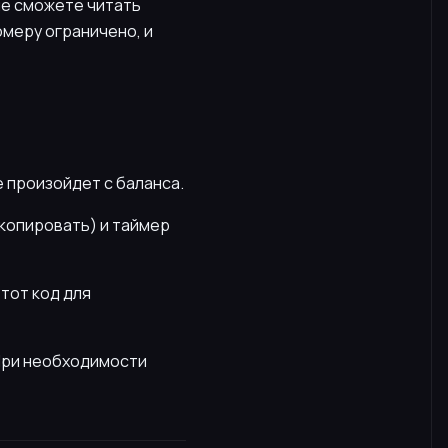
не сможете читать
омеру ограничено, и
е произойдет с баланса.
скопировать) и таймер
этот код для
 При необходимости