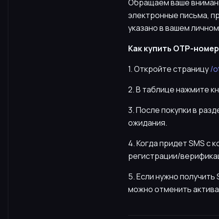
Обращаем ваше внимание
электронные письма, пр
указано в вашем личном
Как купить OTP-номер 
1. Откройте страницу
/o
2. В таблице нажмите к
3. После покупки в раз
ожидания.
4. Когда придет SMS с 
регистрации/верификац
5. Если нужно получит
можно отменить актива