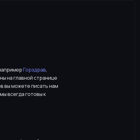
 например
Горздрав
,
аны на главной странице
ов вы можете писать нам
мы всегда готовы к