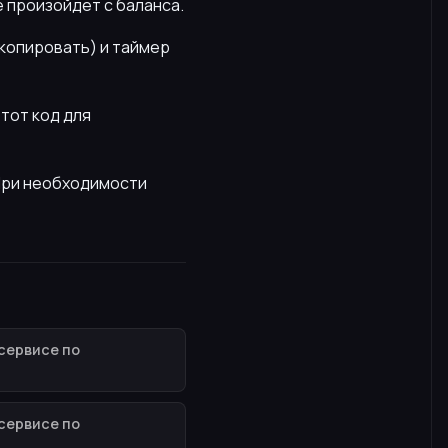
е произойдет с баланса.
скопировать) и таймер
этот код для
 При необходимости
сервисе по
сервисе по