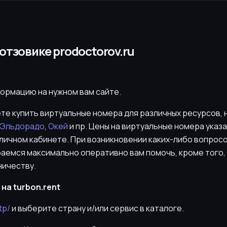
отзовике prodoctorov.ru
формацию на нужном вам сайте.
ете купить виртуальные номера для различных ресурсов,
Эльдорадо
,
Окей
и пр. Цены на виртуальные номера указ
 личном кабинете. При возникновении каких-либо вопрос
раемся максимально оперативно вам помочь, кроме того, 
ничеству.
на turbon.rent
tp/
и выберите страну и/или сервис в каталоге.