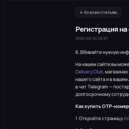
← Ко всем статьям
Регистрация на 
2026-03-20 00:51
6. Вбивайте нужную ин
На нашем сайте вы мож
Delivery Club
, магазинах
нашего сайта и в вашем
в чат Telegram — поста
долгосрочному сотруд
Как купить OTP-номер 
1. Откройте страницу
/o