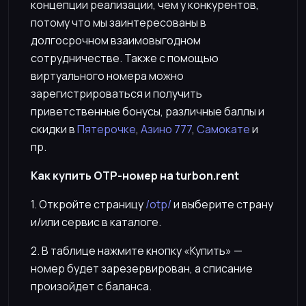
концепции реализации, чем у конкурентов,
потому что мы заинтересованы в
долгосрочном взаимовыгодном
сотрудничестве. Также с помощью
виртуального номера можно
зарегистрироваться и получить
приветственные бонусы, различные баллы и
скидки в
Пятерочке
,
Азино 777
,
Самокате
и
пр.
Как купить OTP-номер на turbon.rent
1. Откройте страницу
/otp/
и выберите страну
и/или сервис в каталоге.
2. В таблице нажмите кнопку «Купить» —
номер будет зарезервирован, а списание
произойдет с баланса.