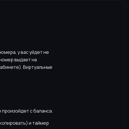
омера, у вас уйдет не
 номер выдает на
кабинете). Виртуальные
е произойдет с баланса.
скопировать) и таймер