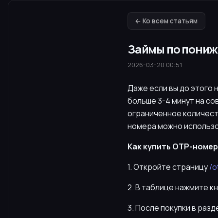
← Ко всем статьям
Займы по пониж
2026-03-20 00:51
Даже если вы до этого 
больше 3-4 минут на со
ограниченное количест
номера можно использо
Как купить OTP-номер 
1. Откройте страницу
/o
2. В таблице нажмите к
3. После покупки в раз