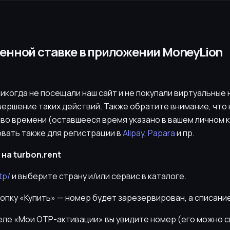
енной ставке в приложении MoneyLion
никогда не посещали наш сайт и не покупали виртуальные н
вершение таких действий. Также обратите внимание, что
во времени (оставшееся время указано в вашем личном 
вать также для регистрации в
Alipay
,
Papara
и пр.
на turbon.rent
tp/
и выберите страну и/или сервис в каталоге.
нопку «Купить» — номер будет зарезервирован, а списани
деле «Мои OTP-активации» вы увидите номер (его можно 