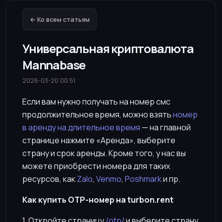
← Ко всем статьям
Универсальная криптовалюта
Mannabase
2026-03-20 00:51
Если вам нужно получать на номер смс
продолжительное время, можно взять
номер
в аренду на длительное время
— на главной
странице нажмите «Аренда», выберите
страну и срок аренды. Кроме того, у нас вы
можете приобрести номера для таких
ресурсов, как
Zalo
,
Venmo
,
Poshmark
и пр.
Как купить OTP-номер на turbon.rent
1. Откройте страницу
/otp/
и выберите страну