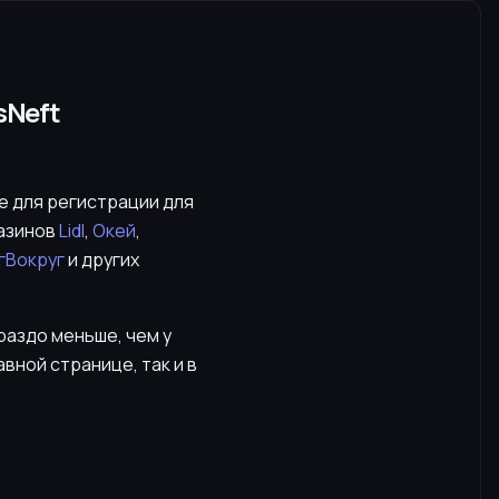
sNeft
е для регистрации для
газинов
Lidl
,
Окей
,
гВокруг
и других
раздо меньше, чем у
вной странице, так и в