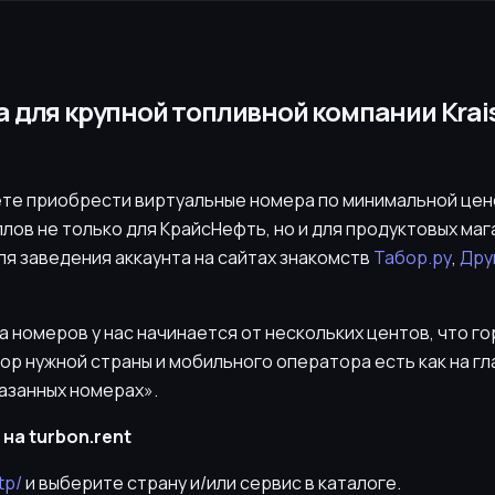
 для крупной топливной компании Krai
ете приобрести виртуальные номера по минимальной цен
лов не только для КрайсНефть, но и для продуктовых ма
 для заведения аккаунта на сайтах знакомств
Табор.ру
,
Дру
номеров у нас начинается от нескольких центов, что го
ор нужной страны и мобильного оператора есть как на гла
азанных номерах».
на turbon.rent
tp/
и выберите страну и/или сервис в каталоге.