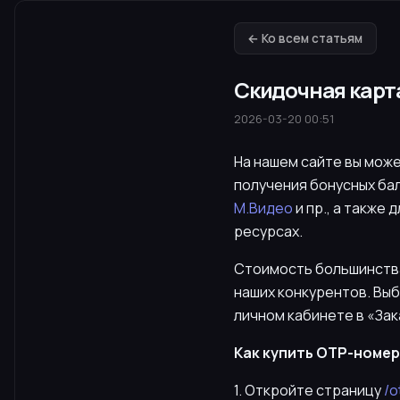
← Ко всем статьям
Скидочная карта
2026-03-20 00:51
На нашем сайте вы мож
получения бонусных бал
М.Видео
и пр., а также
ресурсах.
Стоимость большинства 
наших конкурентов. Выб
личном кабинете в «Зак
Как купить OTP-номер 
1. Откройте страницу
/o