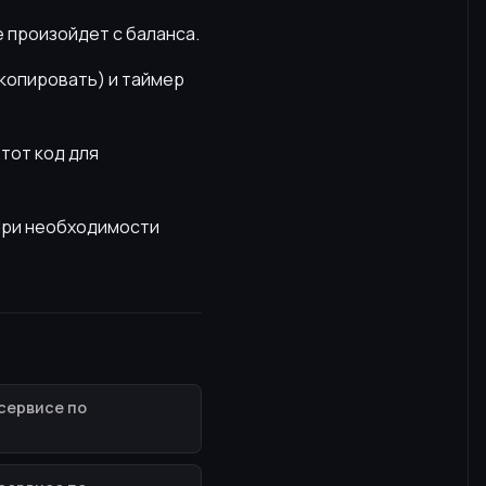
е произойдет с баланса.
скопировать) и таймер
этот код для
 При необходимости
сервисе по