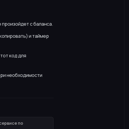
е произойдет с баланса.
скопировать) и таймер
этот код для
 При необходимости
сервисе по