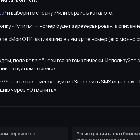
tp/
и выберите страну и/или сервис в каталоге.
нопку «Купить» — номер будет зарезервирован, а списани
деле «Мои OTP-активации» вы увидите номер (его можно 
кодом, поле кода обновится автоматически. Используйте 
ии на нужном сервисе.
ь SMS повторно — используйте «Запросить SMS ещё раз».
цию через «Отменить».
ном сервисе по
Регистрация в платёжном 
виртуальному номеру