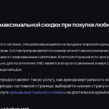
е максимальной скидки при покупке лю
рого питания, специализирующийся на продаже жареной курицы
рав. Состав приправ является коммерческой тайной компании.
ами и газированными напитками. В сети ресторанов есть прог
но для посетителей. КФС является второй по величине в мире 
акдональдса.
 предоставляет такую услугу, как аренда виртуального 
ренда» на главной странице, выбирайте нужную страну и 
слуге
аренды виртуального номера
на длительное время 
на turbon.rent