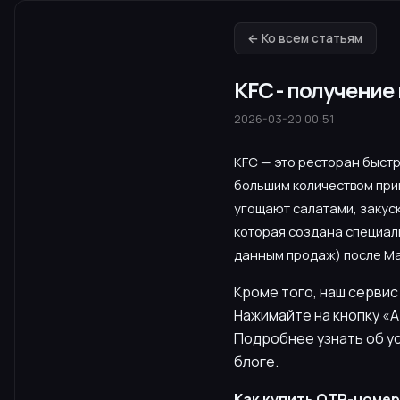
← Ко всем статьям
KFC - получени
2026-03-20 00:51
KFC — это ресторан быст
большим количеством прип
угощают салатами, закуск
которая создана специаль
данным продаж) после М
Кроме того, наш сервис
Нажимайте на кнопку «А
Подробнее узнать об у
блоге.
Как купить OTP-номер 