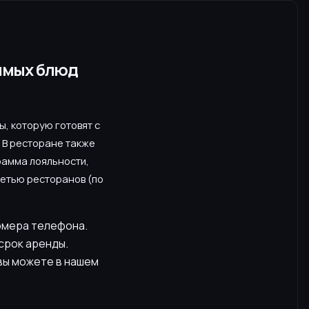
бимых блюд
, которую готовят с
 В ресторане также
рамма лояльности,
сетью ресторанов (по
номера телефона.
срок аренды.
вы можете в нашем