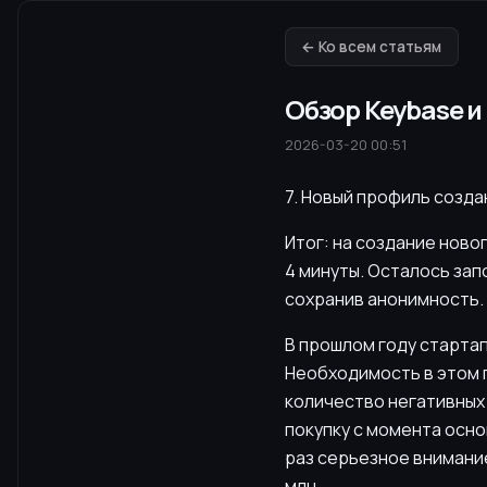
← Ко всем статьям
Обзор Keybase 
2026-03-20 00:51
7. Новый профиль созда
Итог: на создание ново
4 минуты. Осталось за
сохранив анонимность.
В прошлом году старта
Необходимость в этом 
количество негативных
покупку с момента осно
раз серьезное внимание
млн.