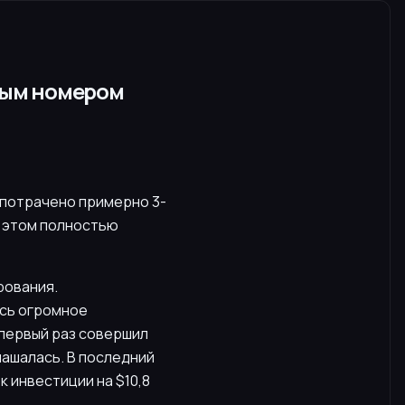
ным номером
 потрачено примерно 3-
и этом полностью
рования.
ось огромное
 первый раз совершил
лашалась. В последний
к инвестиции на $10,8