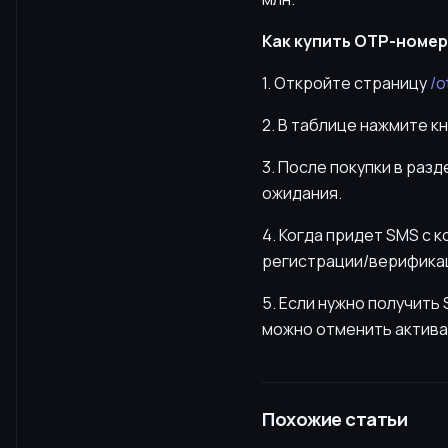
Как купить OTP-номер 
1. Откройте страницу
/o
2. В таблице нажмите к
3. После покупки в раз
ожидания.
4. Когда придет SMS с 
регистрации/верификац
5. Если нужно получит
можно отменить актива
Похожие статьи