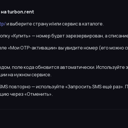
на turbon.rent
tp/
и выберите страну и/или сервис в каталоге.
нопку «Купить» — номер будет зарезервирован, а списани
деле «Мои OTP-активации» вы увидите номер (его можно 
кодом, поле кода обновится автоматически. Используйте 
ии на нужном сервисе.
ь SMS повторно — используйте «Запросить SMS ещё раз».
цию через «Отменить».