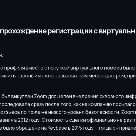
и прохождение регистрации с виртуаль
н.
го профиля вместе с покупкой виртуального номера было
помнить пароль и можно пользоваться мессенджером, пр
п был выкуплен Zoom для целей внедрения сквозного шиф
последовала сразу после того, как на компанию посыпал
 отзывов по причине низкого уровня безопасности. Zoom
вания в 2012 году. Стоимость сделки официально не разг
 было обращено на Keybase в 2015 году – тогда он привле