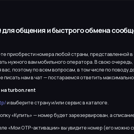
 для общения и быстрого обмена сооб
ете приобрести номера любой страны, представленной в 
ать нужного вам мобильного оператора. В свою очередь,
 вас, поэтому по всем вопросам, в том числе по поводу 
е писать нам в чат — постараемся ответить максимально
на turbon.rent
tp/
и выберите страну и/или сервис в каталоге.
нопку «Купить» — номер будет зарезервирован, а списани
деле «Мои OTP-активации» вы увидите номер (его можно 