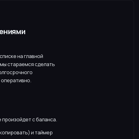
щениями
списке на главной
 мы стараемся сделать
долгосрочного
 оперативно.
е произойдет с баланса.
скопировать) и таймер