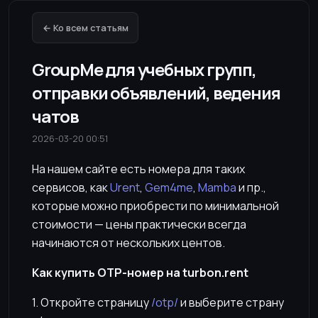
← Ко всем статьям
GroupMe для учебных групп,
отправки объявлений, ведения
чатов
2026-03-20 00:51
На нашем сайте есть номера для таких
сервисов, как
Urent
,
Gem4me
,
Mamba
и пр.,
которые можно приобрести по минимальной
стоимости — цены практически всегда
начинаются от нескольких центов.
Как купить OTP-номер на turbon.rent
1. Откройте страницу
/otp/
и выберите страну