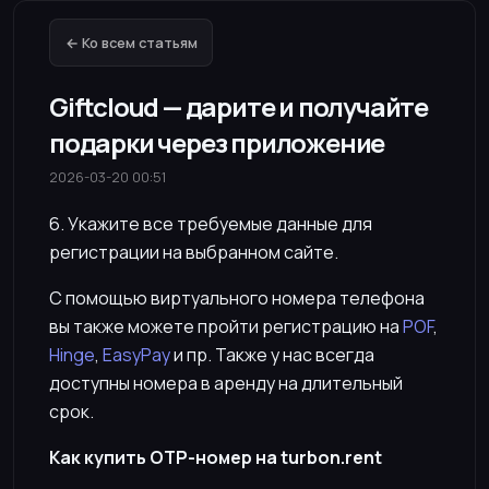
← Ко всем статьям
Giftcloud — дарите и получайте
подарки через приложение
2026-03-20 00:51
6. Укажите все требуемые данные для
регистрации на выбранном сайте.
С помощью виртуального номера телефона
вы также можете пройти регистрацию на
POF
,
Hinge
,
EasyPay
и пр. Также у нас всегда
доступны номера в аренду на длительный
срок.
Как купить OTP-номер на turbon.rent