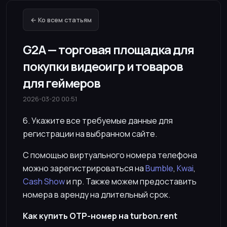
← Ко всем статьям
G2A — торговая площадка для
покупки видеоигр и товаров
для геймеров
2026-03-20 00:51
6. Укажите все требуемые данные для
регистрации на выбранном сайте.
С помощью виртуального номера телефона
можно зарегистрироваться на
Bumble
,
Kwai
,
Cash Show
и пр. Также можем предоставить
номера в аренду на длительный срок.
Как купить OTP-номер на turbon.rent