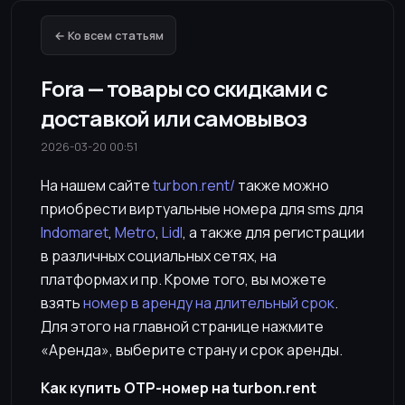
← Ко всем статьям
Fora — товары со скидками с
доставкой или самовывоз
2026-03-20 00:51
На нашем сайте
turbon.rent/
также можно
приобрести виртуальные номера для sms для
Indomaret
,
Metro
,
Lidl
, а также для регистрации
в различных социальных сетях, на
платформах и пр. Кроме того, вы можете
взять
номер в аренду на длительный срок
.
Для этого на главной странице нажмите
«Аренда», выберите страну и срок аренды.
Как купить OTP-номер на turbon.rent