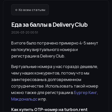
← Ко всем статьям
Еда за баллы в Delivery Club
2026-03-20 00:51
В итоге было потрачено примерно 4-5 минут
на покупку виртуального номера и
регистрации в Delivery Club.
Виртуальные номера у нас гораздо дешевле,
чем у наших конкурентов, потому что мы
заинтересованы в долговременном
сотрудничестве. Использовать такой номер
можно также для регистрации в
Бургер Кинг
,
Макдональдс
и пр.
Как купить OTP-номер на turbon.rent