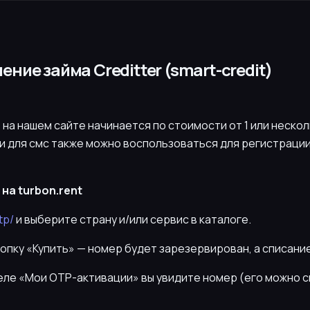
ние займа Creditter (smart-credit)
на нашем сайте начинается по стоимости от 1 или нескол
 для смс также можно воспользоваться для регистраци
на turbon.rent
tp/
и выберите страну и/или сервис в каталоге.
нопку «Купить» — номер будет зарезервирован, а списани
деле «Мои OTP-активации» вы увидите номер (его можно 