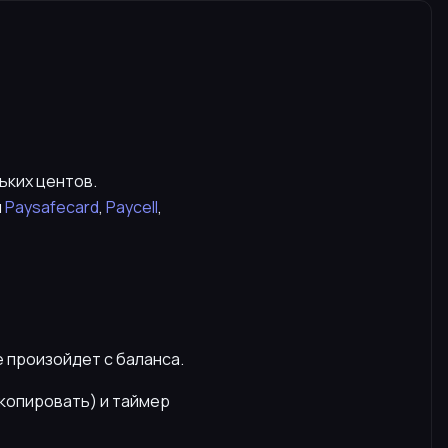
ьких центов.
и
Paysafecard
,
Paycell
,
е произойдет с баланса.
скопировать) и таймер