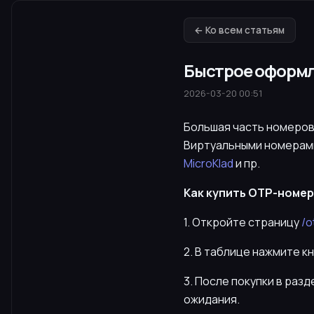
← Ко всем статьям
Быстрое оформле
2026-03-20 00:51
Большая часть номеров 
Виртуальными номерами
MicroKlad
и пр.
Как купить OTP-номер 
1. Откройте страницу
/o
2. В таблице нажмите к
3. После покупки в раз
ожидания.