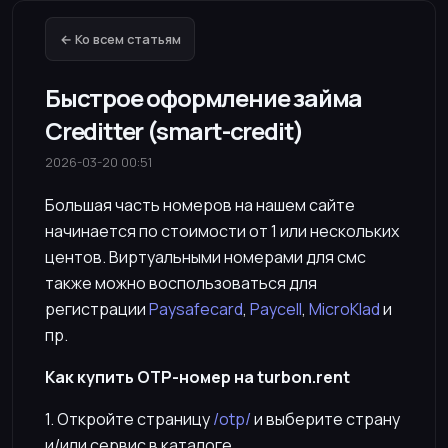
← Ко всем статьям
Быстрое оформление займа
Creditter (smart-credit)
2026-03-20 00:51
Большая часть номеров на нашем сайте
начинается по стоимости от 1 или нескольких
центов. Виртуальными номерами для смс
также можно воспользоваться для
регистрации
Paysafecard
,
Paycell
,
MicroKlad
и
пр.
Как купить OTP-номер на turbon.rent
1. Откройте страницу
/otp/
и выберите страну
и/или сервис в каталоге.