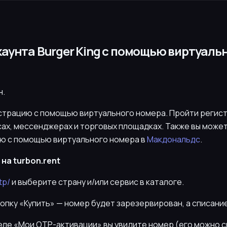
аунта Burger King с помощью виртуаль
н.
истрацию с помощью виртуального номера. Пройти регис
сах, мессенджерах и торговых площадках. Также вы може
ю с помощью виртуального номера в
Макдональдс
.
на turbon.rent
tp/
и выберите страну и/или сервис в каталоге.
нопку «Купить» — номер будет зарезервирован, а списани
деле «Мои OTP-активации» вы увидите номер (его можно 