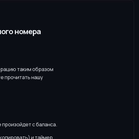
ного номера
трацию таким образом
те прочитать нашу
е произойдет с баланса.
скопировать) и таймер