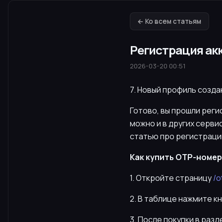
← Ко всем статьям
Регистрация акк
2026-03-20 00:51
7. Новый профиль созда
Готово, вы прошли рег
можно и в других серви
статью про регистраци
Как купить OTP-номер 
1. Откройте страницу
/o
2. В таблице нажмите к
3. После покупки в раз