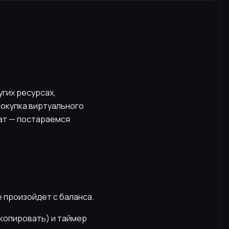
гих ресурсах,
 покупка виртуального
чат — постараемся
е произойдет с баланса.
скопировать) и таймер