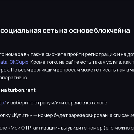
я социальная сеть на основе блокчейна
о номера вы также сможете пройти регистрацию и на дру
lata
,
OkCupid
. Кроме того, на сайте есть такая услуга, как
срок. По всем возникшим вопросам можете писать нам в 
оперативно.
на turbon.rent
tp/
и выберите страну и/или сервис в каталоге.
нопку «Купить» — номер будет зарезервирован, а списани
деле «Мои OTP-активации» вы увидите номер (его можно 