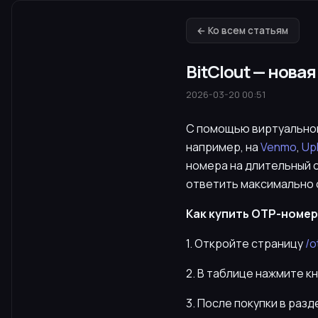
← Ко всем статьям
BitClout — нова
2026-03-20 00:51
С помощью виртуальног
например, на
Venmo
,
Up
номера на длительный 
ответить максимально 
Как купить OTP-номер 
1. Откройте страницу
/o
2. В таблице нажмите к
3. После покупки в раз