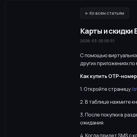
← Ко всем статьям
Карты и скидки 
2026-03-20 00:51
С помощью виртуально
других приложениях по
Как купить OTP-номер 
1. Откройте страницу
/o
2. В таблице нажмите к
3. После покупки в раз
ожидания.
4. Когда придет SMS с 