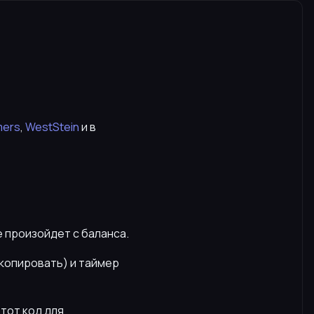
mers
,
WestStein
и в
е произойдет с баланса.
скопировать) и таймер
этот код для