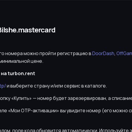
Bilshe.mastercard
го номера можно пройти регистрацию в
DoorDash
,
OffGa
 минимальной цене.
на turbon.rent
tp/
и выберите страну и/или сервис в каталоге.
нопку «Купить» — номер будет зарезервирован, а списани
деле «Мои OTP-активации» вы увидите номер (его можно 
кодом, поле кода обновится автоматически. Используйте 