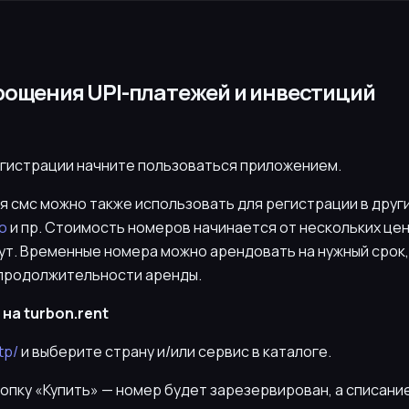
прощения UPI-платежей и инвестиций
егистрации начните пользоваться приложением.
 смс можно также использовать для регистрации в других
o
и пр. Стоимость номеров начинается от нескольких цен
ут. Временные номера можно арендовать на нужный срок,
 продолжительности аренды.
на turbon.rent
tp/
и выберите страну и/или сервис в каталоге.
нопку «Купить» — номер будет зарезервирован, а списани