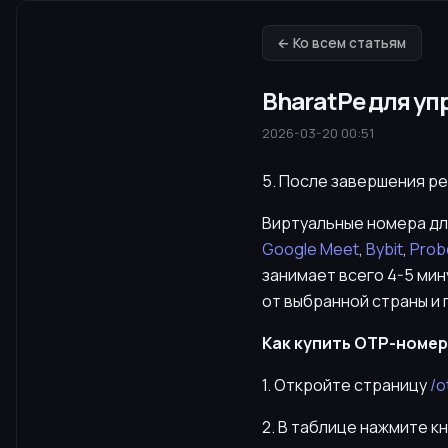
← Ко всем статьям
BharatPe для у
2026-03-20 00:51
5. После завершения р
Виртуальные номера для
Google Meet
,
Bybit
,
Prob
занимает всего 4-5 мин
от выбранной страны и
Как купить OTP-номер 
1. Откройте страницу
/o
2. В таблице нажмите к