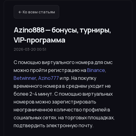
← Ко всем статьям
Azino888 — бонусы, турниры,
VIP-программа
2026-03-20 00:51
С помощью виртуального номера для смс
можно пройти регистрацию на
Binance
,
Betwinner
,
Azino777
и пр. На покупку
временного номера в среднем уходит не
более 2-4 минут. С помощью виртуальных
номеров можно зарегистрировать
неограниченное количество профилей в
социальных сетях, на торговых площадках,
подтвердить электронную почту.