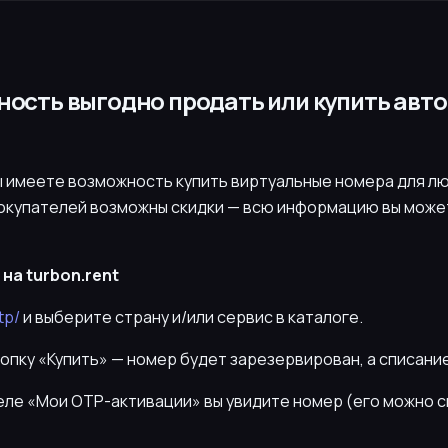
жность выгодно продать или купить авт
 имеете возможность купить виртуальные номера для лю
покупателей возможны скидки — всю информацию вы может
на turbon.rent
tp/
и выберите страну и/или сервис в каталоге.
нопку «Купить» — номер будет зарезервирован, а списани
деле «Мои OTP-активации» вы увидите номер (его можно 