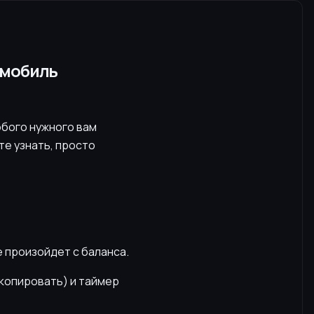
омобиль
бого нужного вам
е узнать, просто
е произойдет с баланса.
скопировать) и таймер