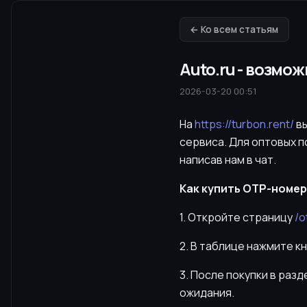
← Ко всем статьям
Auto.ru - возмо
2026-03-20 00:51
На
https://turbon.rent/
вы
сервиса. Для оптовых 
написав нам в чат.
Как купить OTP-номер 
1. Откройте страницу
/o
2. В таблице нажмите к
3. После покупки в раз
ожидания.