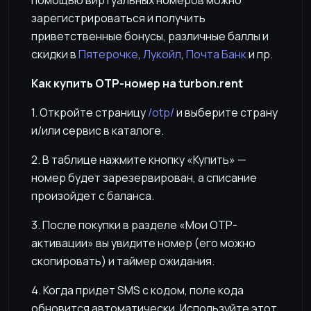
зарегистрироваться и получить
приветственные бонусы, различные баллы и
скидки в
Пятерочке
,
Лукойл
,
Почта Банк
и пр.
Как купить OTP-номер на turbon.rent
1. Откройте страницу
/otp/
и выберите страну
и/или сервис в каталоге.
2. В таблице нажмите кнопку «Купить» —
номер будет зарезервирован, а списание
произойдет с баланса.
3. После покупки в разделе «Мои OTP-
активации» вы увидите номер (его можно
скопировать) и таймер ожидания.
4. Когда придет SMS с кодом, поле кода
обновится автоматически. Используйте этот