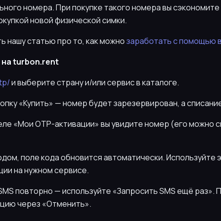
льного номера. При покупке такого номера вы сэкономит
окупкой новой физической симки.
ь нашу статью про то, как можно
заработать с помощью 
на turbon.rent
tp/
и выберите страну и/или сервис в каталоге.
нопку «Купить» — номер будет зарезервирован, а списани
деле «Мои OTP-активации» вы увидите номер (его можно 
кодом, поле кода обновится автоматически. Используйте 
ии на нужном сервисе.
ь SMS повторно — используйте «Запросить SMS ещё раз».
цию через «Отменить».