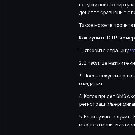
покупки нового виртуа
денег по сравнению с п
Также можете прочитат
Как купить OTP-номер 
1. Откройте страницу
/o
2. В таблице нажмите к
3. После покупки в раз
ожидания.
4. Когда придет SMS с 
регистрации/верификац
5. Если нужно получит
можно отменить актива