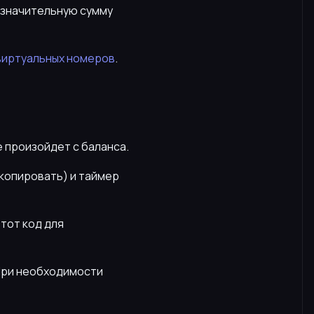
е значительную сумму
виртуальных номеров
.
е произойдет с баланса.
скопировать) и таймер
этот код для
 При необходимости