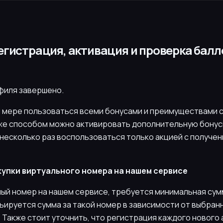
егистрация, активация и проверка балл
офиля завершено.
й мере пользоваться всеми бонусами и преимуществами 
же способом можно активировать дополнительную бонусн
 несколько раз воспользоваться только акцией с получен
купки виртуального номера на нашем сервисе
ный номер на нашем сервисе, требуется минимальная сум
рьируется сумма за такой номер в зависимости от выбран
Также стоит уточнить, что регистрация каждого нового 