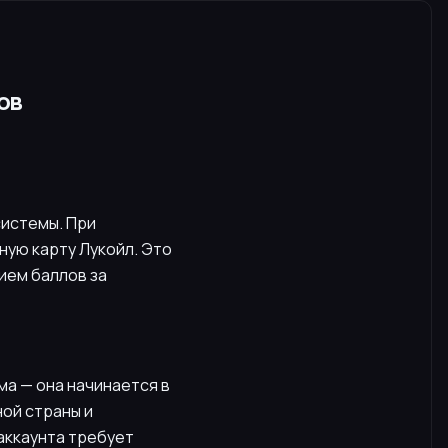
ов
системы. При
ую карту Лукойл. Это
ием баллов за
ма — она начинается в
ной страны и
аккаунта требует