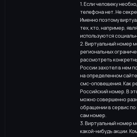
1. Если человеку необх
телефона нет. Не секре
Именно поэтому виртуал
тех, кто, например, яв
используются социальн
2. Виртуальный номер м
региональных ограничен
рассмотреть конкретны
России захотел в нем п
на определенном сайте
смс-оповещения. Как ре
Российский номер. В эт
можно совершенно разны
обращении в сервис по
сам номер.
3. Виртуальный номер м
какой-нибудь акции. Ко