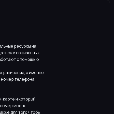
альные ресурсы на
щаться в социальных
работают с помощью
ограничения, а именно
ь номер телефона.
м-карте и который
 номер можно
также для того чтобы