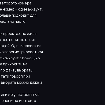
ом второго номера
н номер – один аккаунт.
больше подходит для
довольно часто
 проектах, но из-за
о все понятно стоит
юдей. Один человек из
имо зарегистрироваться
ть аккаунт с помощью
не приходить на
 по факту выбрать
стати говоря при
 выбрать можно даже и
 или же участвовать в
лечения клиентов, а