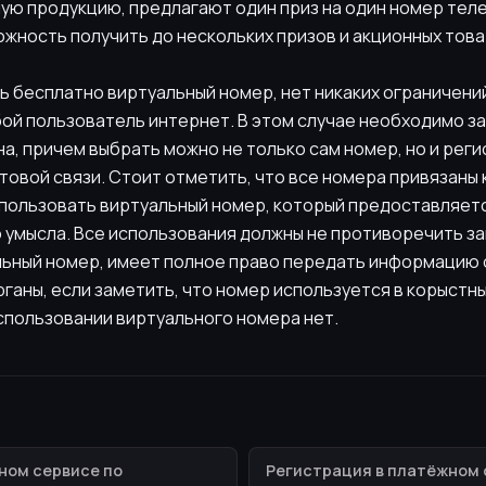
ую продукцию, предлагают один приз на один номер тел
жность получить до нескольких призов и акционных това
ь бесплатно виртуальный номер, нет никаких ограничени
й пользователь интернет. В этом случае необходимо зай
, причем выбрать можно не только сам номер, но и реги
овой связи. Стоит отметить, что все номера привязаны 
спользовать виртуальный номер, который предоставляет
о умысла. Все использования должны не противоречить за
ьный номер, имеет полное право передать информацию 
аны, если заметить, что номер используется в корыстны
спользовании виртуального номера нет.
ном сервисе по
Регистрация в платёжном 