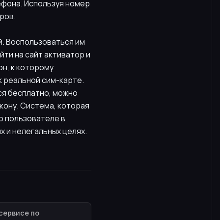
ефона. Используя номер
ров.
й. Воспользоваться им
ти на сайт активатор и
он, к которому
к реальной сим-карте.
ся бесплатно, можно
кону. Система, которая
о пользователе в
х и нелегальных целях.
сервисе по