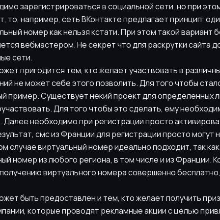
одимо зарегистрироваться в социальной сети, но при эт
т, то, например, сеть ВКонтакте предлагает принцип: оди
ьный номер как нельзя кстати. При этом такой вариант 
ляется вебмастером. Не секрет что для раскрутки сайта 
ые сети.
ожет пригодится тем, кто желает участвовать в различных
ий не может себе этого позволить. Для того чтобы стал
й пример. Существует некий проект для определенных л
оучаствовать. Для того чтобы это сделать, ему необход
. Далее необходимо при регистрации просто активирова
зультат, смс из Франции для регистрации просто могут 
ом случае виртуальный номер идеально подходит, так как
й номер из любого региона, в том числе и из Франции. К
 получению виртуального номера совершенно бесплатно,
ожет быть предоставлен и тем, кто желает получить приз
мпании, которые проводят рекламные акции с целью прив