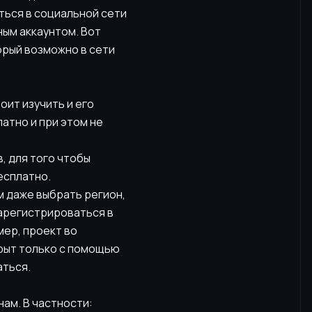
ться в социальной сети
ным аккаунтом. Вот
орый возможно в сети
оит изучить и его
атно и при этом не
, для того чтобы
есплатно.
м даже выбрать регион,
зарегистрироваться в
мер, проект во
крыт только с помощью
аться.
ам. В частности: