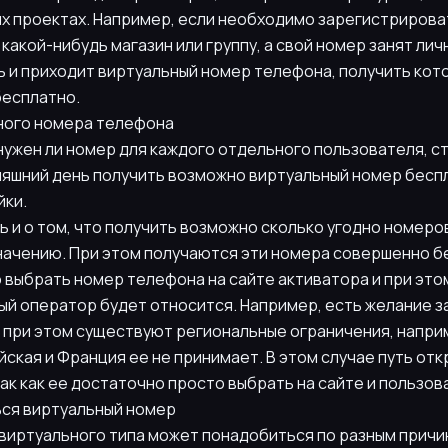
ых проектах. Например, если необходимо зарегистрирова
 какой-нибудь магазин или группу, а свой номер занят лич
ь и приходит виртуальный номер телефона, получить кот
бесплатно.
ного номера телефона
нужен ли номер для каждого отдельного пользователя, ст
няшний день получить возможно виртуальный номер беспл
йки.
ь и о том, что получить возможно сколько угодно номеров
значению. При этом получаются эти номера совершенно б
выбрать номер телефона на сайте активатора и при это
ый оператор будет относится. Например, есть желание 
о при этом существуют региональные ограничения, напри
йская и Франция ее не принимает. В этом случае путь от
ак как ее достаточно просто выбрать на сайте и пользов
ся виртуальный номер
виртуального типа может понадобиться по разным причин