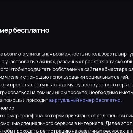
мер бесплатно
а возникла уникальная возможность использовать вирту
 участвовать в акциях, различных проектах, а также об
я того чтобы продвигать собственные сайты вебмастера 
ом числе и с помощью использования социальных сетей.
е эти проекты доступны каждому, существуют некоторые 
стрироваться на том или ином проекте, необходимо имет
на помощь и приходит
виртуальный номер бесплатно
.
 номер
то номер телефона, который привязан к определенной си
помощью специального сервиса в интернете. Далее этот
чтобы проходить регистрацию на различных ресурсах, а 