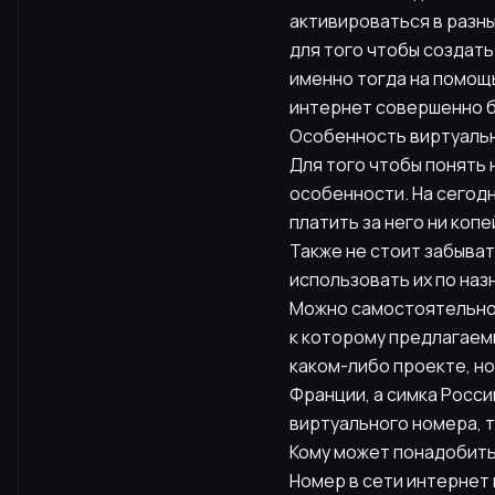
активироваться в разн
для того чтобы создать
именно тогда на помощ
интернет совершенно 
Особенность виртуаль
Для того чтобы понять 
особенности. На сегод
платить за него ни копе
Также не стоит забыват
использовать их по на
Можно самостоятельно 
к которому предлагаем
каком-либо проекте, н
Франции, а симка Росси
виртуального номера, т
Кому может понадобить
Номер в сети интернет 