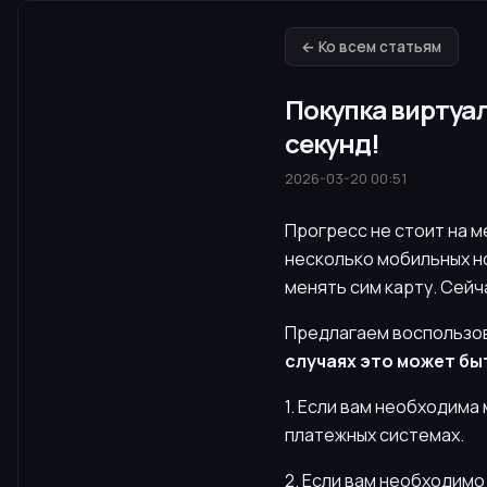
← Ко всем статьям
Покупка виртуал
секунд!
2026-03-20 00:51
Прогресс не стоит на м
несколько мобильных н
менять сим карту. Сей
Предлагаем воспользов
случаях это может бы
1. Если вам необходима 
платежных системах.
2. Если вам необходимо