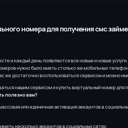
ьного номера для получения смс займет
есте и каждый день появляются все новые и новые услуги
омеров нужно было иметь столько же мобильных телефоно
час же достаточно воспользоваться сервисом и можно им
аться нашим сервисом и купить виртуальный номер для 
ть полезно вам?
массовая или единичная активация аккаунтов в социальных
 иметь несколько аккаунтов в социальных сетях.