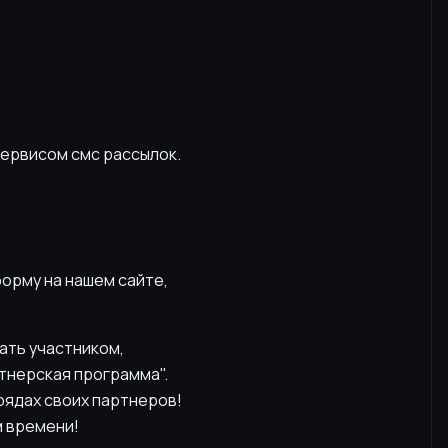
 сервисом смс рассылок.
орму на нашем сайте,
ать участником,
тнерская программа".
рядах своих партнеров!
м времени!