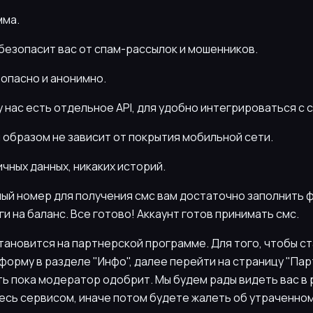
мма.
безопасит вас от спам-рассылок и мошенников.
зопасно и анонимно.
 у нас есть отдельное API, для удобно интегрироваться с
им образом не зависит от покрытия мобильной сети.
ичных данных, никаких историй.
ый номер для получения смс вам достаточно заполнить ф
и на баланс. Все готово! Аккаунт готов принимать смс.
ановится на партнерской программе. Для того, чтобы ст
орму в разделе "Инфо", далее перейти на страницу "Пар
ь пока модератор одобрит. Мы будем рады видеть вас в 
тесь сервисом, иначе потом будете жалеть об утраченно