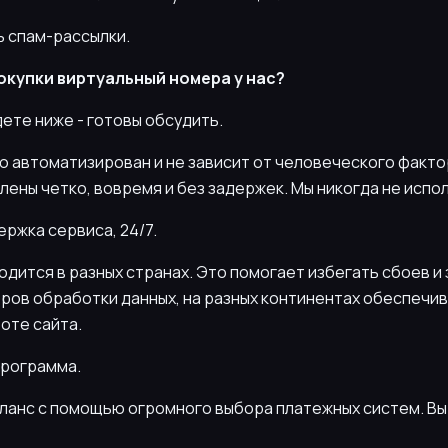
ть спам-рассылки.
окупки виртуальный номера у нас?
йдете ниже - готовы обсудить.
ю автоматизирован и не зависит от человеческого фактор
лены четко, вовремя и без задержек. Мы никогда не испо
ержка сервиса, 24/7.
одится в разных странах. Это помогает избегать сбоев и
тров обработки данных, на разных континентах обеспечи
оте сайта.
программа.
аланс с помощью огромного выбора платежных систем. Вы