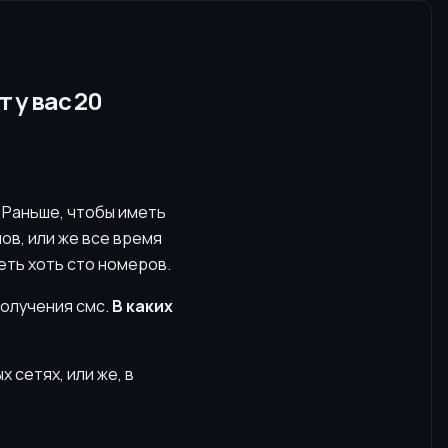
 у вас 20
. Раньше, чтобы иметь
в, или же все время
еть хоть сто номеров.
получения смс.
В каких
 сетях, или же, в