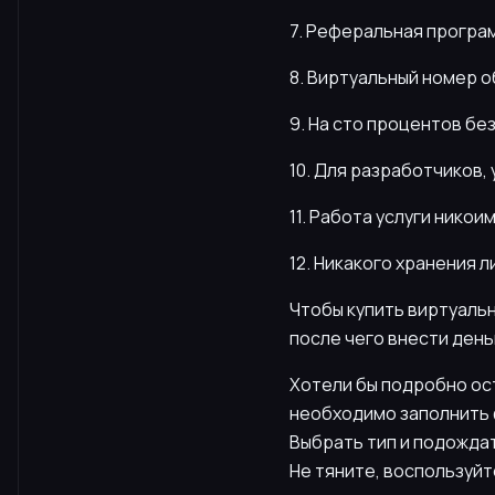
7. Реферальная програ
8. Виртуальный номер о
9. На сто процентов бе
10. Для разработчиков,
11. Работа услуги нико
12. Никакого хранения л
Чтобы купить виртуальн
после чего внести деньг
Хотели бы подробно ост
необходимо заполнить ф
Выбрать тип и подождат
Не тяните, воспользуй